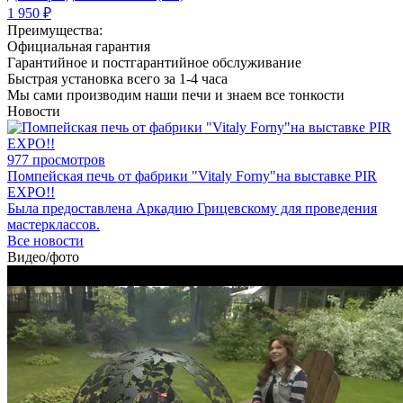
1 950 ₽
Преимущества:
Официальная гарантия
Гарантийное и постгарантийное обслуживание
Быстрая установка всего за 1-4 часа
Мы сами производим наши печи и знаем все тонкости
Новости
977 просмотров
Помпейская печь от фабрики "Vitaly Forny"на выставке PIR
EXPO!!
Была предоставлена Аркадию Грицевскому для проведения
мастерклассов.
Все новости
Видео/фото