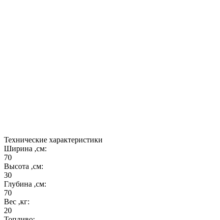
толщиной 4 мм, а окантовка чаши выполнена из
декоративной стальной полосы толщиной 6 мм!
Также очаг окрашен огнеупорной краской и
запатинирован вручную с эффектом "под бронзу".
Вы можете быть уверены что очаг прослужит
долго.
Очаг для огня А70/4 комплектуется съёмными
вращающимися рамкой для шампуров и
подставкой под казан превращаюшими его в
переносной многофункциональный мангал.
Сделано в России.
Технические характеристики
Ширина ,см:
70
Высота ,см:
30
Глубина ,см:
70
Вес ,кг:
20
Топливо: