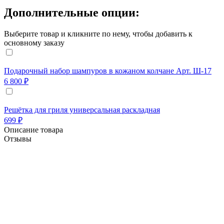
Дополнительные опции:
Выберите товар и кликните по нему, чтобы добавить к
основному заказу
Подарочный набор шампуров в кожаном колчане Арт. Ш-17
6 800 ₽
Решётка для гриля универсальная раскладная
699 ₽
Описание товара
Отзывы
Недорогой,но изящный подарок дачнику!
Очаг поставляется в разобранном виде - размер
упаковки всего 17/72/72 см, что позволяет удобно
перевозить и хранить данный очаг! Ножки очага
изготовлены из стальных декоративных
элементов. Днище очага изготовлено из стали