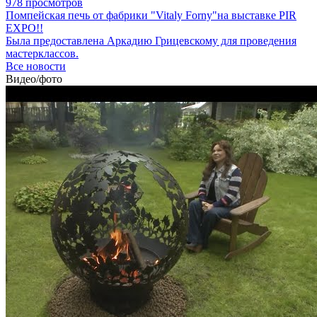
978 просмотров
Помпейская печь от фабрики "Vitaly Forny"на выставке PIR
EXPO!!
Была предоставлена Аркадию Грицевскому для проведения
мастерклассов.
Все новости
Видео/фото