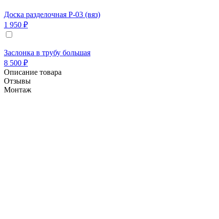
Доска разделочная Р-03 (вяз)
1 950 ₽
Заслонка в трубу большая
8 500 ₽
Описание товара
Отзывы
Монтаж
Данная модель имеет в своей комплектации отдел
под казан(9-12 литров,приобретается отдельно),а 
(купольной) печи. Четырёх килограмм дров достаточ
можно испечь настоящую итальянскую пиццу, а при 
Лучшие результаты выпечки достигаются в печи с 
обеспечивает выпечке хрустящую корочку с пышной
Возможна замена стандартной шамотной подовой п
Стоимость замены плиты при диаметре пода 60 см 