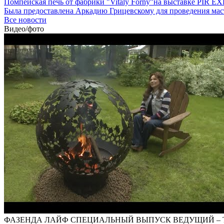
Помпейская печь от фабрики "Vitaly Forny"на выставке PIR EX
Была предоставлена Аркадию Грицевскому для проведения мас
Все новости
Видео/фото
ФАЗЕНДА ЛАЙФ СПЕЦИАЛЬНЫЙ ВЫПУСК ВЕДУЩИЙ – 