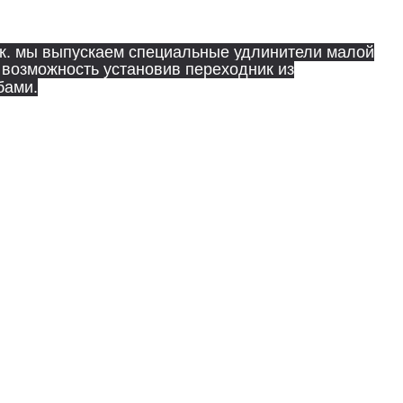
т.к. мы выпускаем специальные удлинители малой
 возможность установив переходник из
бами.
Печи "Элегия-Дуэт" в исполнении "Стандарт"
чёрного цвета. Также в комплект входит стальная
 являются складской программой.
 имеет в своей комплектации отдельную зону
а комплектация печи чугунными кольцами.