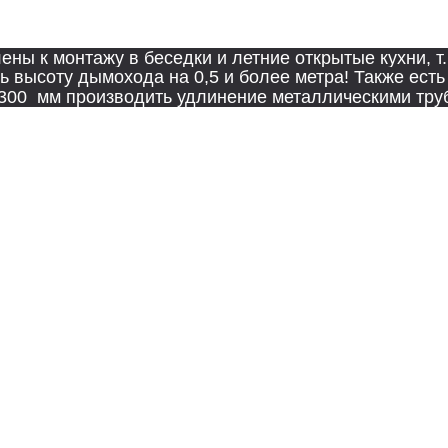
итой для установки казана, чайника и т.д..
ены к монтажу в беседки и летние открытые кухни, 
 высоту дымохода на 0,5 и более метра! Также есть
 300 мм производить удлинение металлическими тру
шиваются огнеупорной кремнийорганической краской 
.
ожению входят:
на 9-12 литров;
из кирпича между опор печи;
шницы 60 мм из прямоугольного кирпича
ирпича или комбинированной отделки.
Данная модель
лекта находится отдельная печь под казан. Возможн