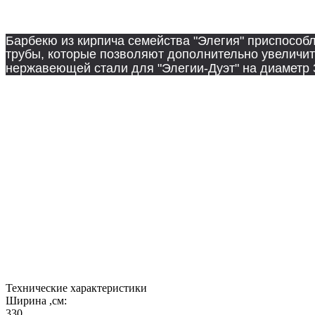
Справа к комплексу примыкает приставка с печью-пл
Барбекю из кирпича семейства "Элегия" приспособл
трубы, которые позволяют дополнительно увеличить
нержавеющей стали для "Элегии-Дуэт" на диаметр
комплектуются мангалом из стали марки Ст3 и окра
рамка для укладки шампуров и нержавеющих сеток
В комплектацию печей "Элегия-Lux" по спецпредл
- Мангал из нержавеющей стали;
- Поворотная быстросъёмная подставка под казан 
- 1 декоративный арочный элемент 
Печи красного цвета с толщиной столе
Под заказ возможно изготовление из коричневого к
укомплектованную мангалом, а в левой части комп
Технические характеристики
Ширина ,см:
330