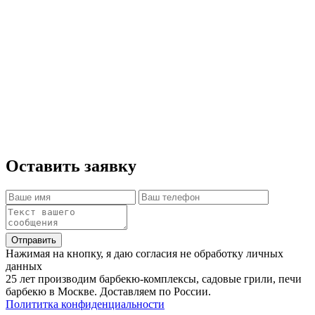
занимает 1-2 часа. Большие комплексы
собираются за 3-4 часа.
Так как печи имеют большой вес, стоят на
нескольких опорах и предназначены для
длительной эксплуатации мы рекомендуем
производить установку на единое жёсткое
основание(бетонная армированная плита).
Оставить заявку
Отправить
Нажимая на кнопку, я даю согласия не обработку личных
данных
25 лет производим барбекю-комплексы, садовые грили, печи
барбекю в Москве. Доставляем по России.
Полититка конфиденциальности