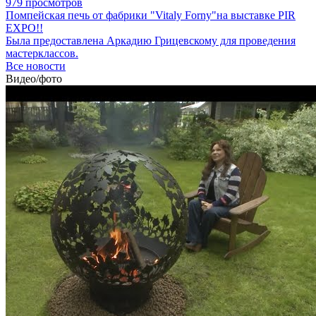
979 просмотров
Помпейская печь от фабрики "Vitaly Forny"на выставке PIR
EXPO!!
Была предоставлена Аркадию Грицевскому для проведения
мастерклассов.
Все новости
Видео/фото