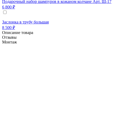
Подарочный набор шампуров в кожаном колчане Арт. Ш-17
6 800 ₽
Заслонка в трубу большая
8 500 ₽
Описание товара
Отзывы
Монтаж
1. Печь Элегия-Дуэт с духовкой выполнена из
керамического кирпича и состоит из двух
независимых рабочих зон: одна часть
укомплектована мангалом и предназначена для
приготовления блюд на углях, а другая сторона
укомплектована духовкой в стиле "Русская печь" и
предназначена для выпекания,
запекания,томления и т.д.
Духовка представляет собой печь с подовой
плитой размером 65 см на 40 см. Печь выполнена
из шамотных панелей и имеет многослойную
теплоизоляцию что делает её экономичной и