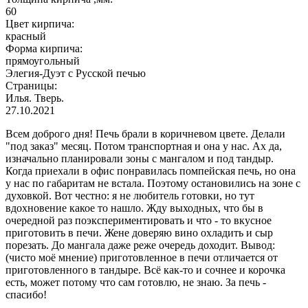
60
Цвет кирпича:
красный
Форма кирпича:
прямоугольный
Элегия-Дуэт с Русской печью
Страницы:
Илья. Тверь.
27.10.2021
Всем доброго дня! Печь брали в коричневом цвете. Делали
"под заказ" месяц. Потом транспортная и она у нас. Ах да,
изначально планировали зоны с мангалом и под тандыр.
Когда приехали в офис понравилась помпейская печь, но она
у нас по габаритам не встала. Поэтому остановились на зоне с
духовкой. Вот честно: я не любитель готовки, но тут
вдохновение какое то нашло. Жду выходных, что бы в
очередной раз поэкспериментировать и что - то вкусное
приготовить в печи. Жене доверяю вино охладить и сыр
порезать. До мангала даже реже очередь доходит. Вывод:
(чисто моё мнение) приготовленное в печи отличается от
приготовленного в тандыре. Всё как-то и сочнее и корочка
есть, может потому что сам готовлю, не знаю. За печь -
спасибо!