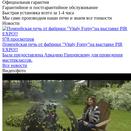
Официальная гарантия
Гарантийное и постгарантийное обслуживание
Быстрая установка всего за 1-4 часа
Мы сами производим наши печи и знаем все тонкости
Новости
978 просмотров
Помпейская печь от фабрики "Vitaly Forny"на выставке PIR
EXPO!!
Была предоставлена Аркадию Грицевскому для проведения
мастерклассов.
Все новости
Видео/фото