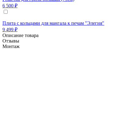
6 500 ₽
Плита с кольцами для мангала к печам "Элегия"
9 499 ₽
Описание товара
Отзывы
Монтаж
Печь Элегия-Трио LUX с духовкой выполнена из
керамического кирпича и состоит из трёх
независимых рабочих зон: одна часть
укомплектована мангалом из нержавеющей стали
и предназначена для приготовления блюд на
углях, другая сторона укомплектована печью под
казан на 12 литров и по центру находится духовка
в стиле "Русская печь" предназначеная для
выпекания, запекания,томления и т.д.
Духовка представляет собой печь с подовой
плитой размером 65 см на 40 см. Печь выполнена
из шамотных панелей и имеет многослойную