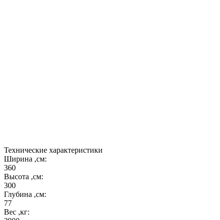
6. Подовая плита шамотная.
7. В комплекте к мангалу вращающаяся подставка
под казан.
Барбекю из кирпича семейства "Элегия"
приспособлены к монтажу в беседки и летние
открытые кухни, т.к. мы выпускаем специальные
удлинители трубы, которые позволяют увеличить
высоту дымохода на 0,5 и более метра!
Под заказ возможно исполнение из коричневого
кирпича или комбинации цветов и различное
исполнение столешниц.
Технические характеристики
Ширина ,см:
360
Высота ,см:
300
Глубина ,см:
77
Вес ,кг: