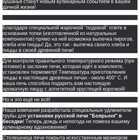
кушанья станут новым кулинарным событием в вашей
дачной жизни!
Благодаря специальной жарочной "подовой" плите в
основании топки (изготовленной из натуральных
компонентов) прямо на ней возможна выпечка пирогов,
хлеба или пиццы! Да, это так - выпечка своего хлеба и
пиццы в своей дровяной печи!
Для контроля правильного температурного режима (при
готовке) в заслонке печи, которая идёт в комплекте,
установлен термометр!
Температура приготовления
пиццы в настоящих дровяных печах - около 400° C. И
наша печь способна подарить вам настоящую
ароматную пиццу с аппетитной хрустящей корочкой!
Но и это ещё не всё!
Наша компания разработала специальные удлинители
трубы для
установки русской печи "Боярыня" в
беседки
! Теперь дождь и непогода не помеха вашему
кулинарному вдохновению!
Столешница печи покрыта искусственным мрамором