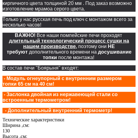
кирпичного цвета толщиной 20 мм . Под заказ возможно
изготовление мрамоа серого цвета.
Только у нас русская печь под ключ с монтажом всего за
несколько часов!
ВАЖНО!
Все наши помпейские печи проходят
длительный технологический процесс сушки на
нашем производстве
,
поэтому они
НЕ
требуют
дополнительного времени на
досушивание
топки
после монтажа!
В состав печи "Боярыня" входят:
- Модуль огнеупорный с внутренним размером
топки 65 см на 40 см!
- Заслонка двойная из нержавеющей стали со
встроенным термометром!
- Дополнительный внутренний термометр!
Технические характеристики
Ширина ,см:
130
Высота ,см: