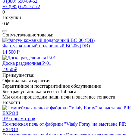
8 (800) 550-89-62
+7 (985) 625-77-72
0
Покупки
0 ₽
Сопутствующие товары:
Фартук кожаный подарочный BC-06 (DB)
14 500 ₽
Доска разделочная Р-01
2 950 ₽
Преимущества:
Официальная гарантия
Гарантийное и постгарантийное обслуживание
Быстрая установка всего за 1-4 часа
Мы сами производим наши печи и знаем все тонкости
Новости
979 просмотров
Помпейская печь от фабрики "Vitaly Forny"на выставке PIR
EXPO!!
Была предоставлена Аркадию Грицевскому для проведения