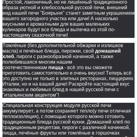
Простой, лаконичный, но не лишённый традиционного
образа уютной и хлебосольной русской печи, внешний
вид нашей печи "Боярыня" станет заметным украшением
вашего загородного участка или дачи! А насколько
вкусными и ароматными для ваших маленьких
кулинаров будут все блюда и выпечка из этой по-
настоящему сказочной печи!
Томлёные (без дополнительной обжарки и излишков
масла) и печёные блюда, пирожки, свой
домашний
хлеб
, пироги с разнообразной начинкой, а также
полюбившаяся многим нашим
соотечественникам
пицца
- всё это вы сможете
приготовить самостоятельно и очень вкусно! Теперь всё
это доступно не только в элитных ресторанах, пиццериях
Италии, но и на вашей даче! Раскройте настоящий вкус
знакомых и любимых блюд в нашей русской печи с
"итальянским акцентом"!
Специальная конструкция модуля русской печи
аккумулирует, а потом сохраняет тепло(у печи отличная
теплоизоляция), с помощью которого можно готовить
традиционные блюда русской кухни. Домашний хлеб по
традиционным рецептам, пироги с различной начинкой,
пицца, печёные фрукты или томлёные в горшочках