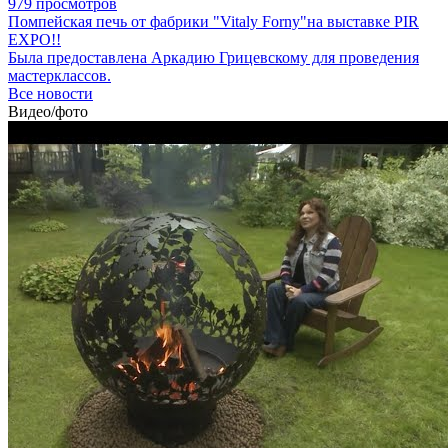
979 просмотров
Помпейская печь от фабрики "Vitaly Forny"на выставке PIR
EXPO!!
Была предоставлена Аркадию Грицевскому для проведения
мастерклассов.
Все новости
Видео/фото