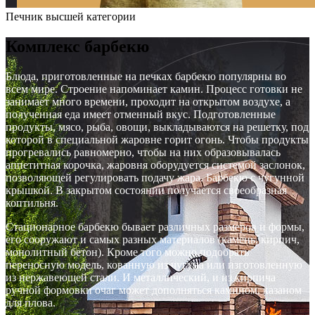
Печник высшей категории
Комплекс барбекю
Блюда, приготовленные на печках барбекю популярны во
всем мире. Строение напоминает камин. Процесс готовки не
занимает много времени, проходит на открытом воздухе, а
полученная еда имеет отменный вкус. Подготовленные
продукты, мясо, рыба, овощи, выкладываются на решетку, под
которой в специальной жаровне горит огонь. Чтобы продукты
прогревались равномерно, чтобы на них образовывалась
аппетитная корочка, жаровня оборудуется системой заслонок,
позволяющей регулировать подачу жара. Барбекю с чугунной
крышкой. В закрытом состоянии получается своеобразная
коптильня.
Стационарное барбекю бывает различных размеров и формы,
его сооружают и самых разных материалов (камень, кирпич,
монолитный бетон). Кроме того можно подобрать
переносную модель, кованную из чугуна или изготовленную
из нержавеющей стали. И металлический, и из кирпича
ручной формовки очаг может дополняться камином, казаном
для плова.