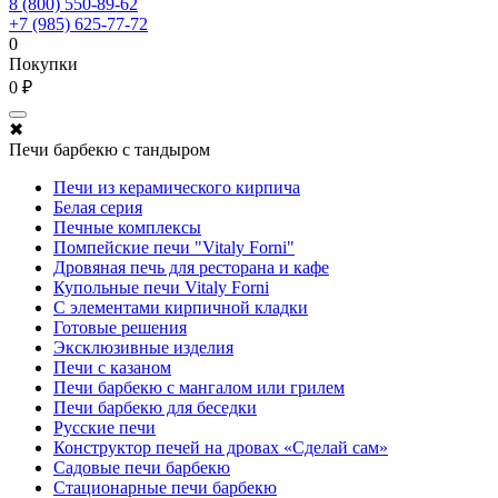
8 (800) 550-89-62
+7 (985) 625-77-72
0
Покупки
0 ₽
✖
Печи барбекю с тандыром
Печи из керамического кирпича
Белая серия
Печные комплексы
Помпейские печи "Vitaly Forni"
Дровяная печь для ресторана и кафе
Купольные печи Vitaly Forni
С элементами кирпичной кладки
Готовые решения
Эксклюзивные изделия
Печи с казаном
Печи барбекю с мангалом или грилем
Печи барбекю для беседки
Русские печи
Конструктор печей на дровах «Сделай сам»
Садовые печи барбекю
Стационарные печи барбекю