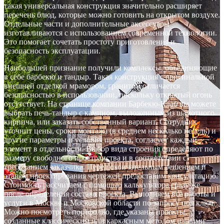
такая универсальная конструкция значительно расширяет
перечень блюд, которые можно готовить на открытом воздухе.
Отдельные части и дополнительные аксессуары
изготавливаются с использованием современной технологии.
Это помогает сочетать простоту приготовления и
безопасность эксплуатации.
Наибольшей признание получили комплексы, объединяющие
в себе барбекю и тандыр. Такая конструкция с оригинальной
внешней отделкой мрамором, гранитом отличается
безопасностью в использовании, поскольку открытый огонь
отсутствует. На странице компании Барбекю-Клаб вы можете
выбрать печь-тандыр с камином, выложенным из шамотного
кирпича, или заказать собственный вариант. Сотрудник
уточнит цены, сроки монтажа (в среднем несколько недель) и
другие параметры и условия проекта, согласует каждый
элемент в отдельности. Выбор вида строения определяют по
размеру свободного пространства и в соответствии с
требованием заказчика. Перед окончательным решением и
этапом проектирования чертежей предоставим консультацию.
Стоимость рассчитаем с помощью калькулятора сразу же
после определения состава проекта. Выполняем все работы и
услуги в Москве и Московской области по запросу под ключ.
Можно посмотреть портфолио, где указаны проекты,
созданные классическим или каркасным методом нашими