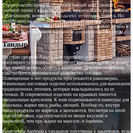
Строительство прямой, отдельностоящей или угловой
уличной топки с казаном, плитой, кухонной или разделочной
столешницей, возможно неподалеку от беседки, навеса. Но
желательно на некотором расстоянии от деревьев, стен и
соседей, чтобы они были защищены. Это не заменит кухню в
доме, но будет хорошим вариантом для разнообразия пищи.
Тандыр
Из стран средней Азии к нам «пришли» и приобрели
популярность тандыры. Они имеют кувшинообразную форму
и не имеют ничего общего с каминами. Для приготовления
еды требуется минимальное количество топлива.
Помещенные в нее продукты прогреваются равномерно.
Изначально настоящее изделие использовалось для выпекания
традиционных лепешек, которые выкладывались на ее
стенках. В современных изделиях на крышках имеются
специальные крепления. К ним подвешиваются шампуры для
шашлыка, жарки мяса, рыбы, овощей. Вообще-то, внутри
чаши продукты не жарятся, а запекаются. Несмотря на иной
способ готовки, еда получается не менее вкусной и
ароматной, чем при жарке на мангале, в барбекю.
Комплексы барбекю с тандыром популярны у заказчиков, ведь