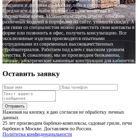
компании и доставке по Москве либо в соседние регионы.
Предлагаем идеальное изделие от производителя в
оптимальное время. Можно посмотреть список, описание
различных моделей в портфолио на сайте, уточнить скидку. А
для связи со специалистом можно разместить свои контакты в
форме или позвонить в офис, получить консультацию. Все
эксклюзивные изделия производятся опытными
сотрудниками из современных высококачественных
стройматериалов. Работаем под ключ с высоким уровнем
качества. К сожалению, мы не производим биокамины,
банные, электрические каминные конструкции для кабинетов.
Оставить заявку
Отправить
Нажимая на кнопку, я даю согласия не обработку личных
данных
25 лет производим барбекю-комплексы, садовые грили, печи
барбекю в Москве. Доставляем по России.
Полититка конфиденциальности