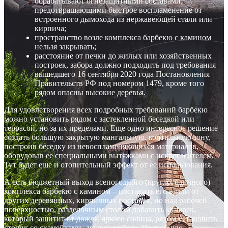
обрабатывают огнезащитными составами,
предотвращающими быстрое воспламенение от
встроенного дымохода из нержавеющей стали или
кирпича;
пространство возле комплекса барбекю с камином
нельзя закрывать;
расстояние от печки до жилых или хозяйственных
построек, забора должно подходить под требования
вышедшего 16 сентября 2020 года Постановления
Правительств РФ под номером 1479, кроме того
рядом опасны высокие деревья.
Для удовлетворения всех подробных требований барбекю
можно установить рядом с застекленной беседкой или
террасой, но за их пределами. Еще одно интересное решение –
создать большую закрытую мангальную, коптильную зону,
построив беседку из невоспламеняющихся материалов,
оборудовав ее специальными вытяжками с искрогасителем.
Тут будет еще и отопительный эффект от ее использования.
А есть бюджетный выход всепогодного (круглогодичного)
комплекса барбекю с камином – поставить его вдали от
других деревянных, кирпичных построек, но над рабочей
поверхностью, разделочным столом добавить козырек,
который защитит от дождя, яркого солнца, рядом установить
столик со скамейками, другую мебель. Подробную