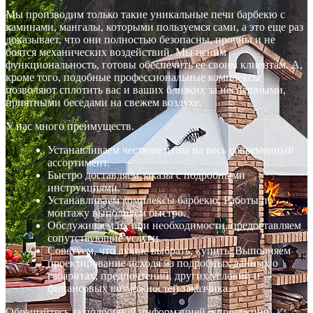
Мы производим только такие уникальные печи барбекю с
каминами, мангалы, которыми пользуемся сами, а это еще раз
доказывает, что они полностью безопасны, прочны и не
боятся механических воздействий. Мы ценим
функциональность, готовы обеспечить ее своим клиентам. А,
кроме того, подобные профессиональные комплексы
позволяют сплотить вас и ваших близких за неспешными,
приятными беседами на свежем воздухе.
У нас много преимуществ.
Устанавливаем честные цены на весь современный
ассортимент.
Быстро доставляем заказы с подробными
инструкциями.
Устанавливаем комплексы барбекю. Работы по
монтажу выполняем быстро.
Обслуживаем их при необходимости, предоставляем
сопутствующие услуги.
Советуем, что лучше выбрать, купить. Выполняем
проектирование исходя из подробных данных о
габаритах, предпочтений, других условий и
финансовых возможностей заказчика.
Обращайтесь за подробной информацией о продукции