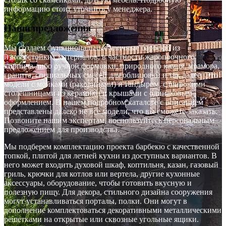
информацию стоит уточнить у менеджера.
Наши предложения
Мы создаем функциональные уличные барбекю из
износостойких материалов, в частности жаропрочного
кирпича либо ручной формовки, природного камня, мрамора,
гранита, специальных смесей для облицовки и так далее. Это
модели с мойками (раковинами) и тандыром, с широкими
столешницами из керамики и крышами с одинаковым
оформлением. В нашем подробном каталоге с описанием
представлены далеко не все модели, что вы сможете заказать.
Позвоните нашим экспертам, воспользуйтесь персональным
предложением для производства.
Мы подберем комплектацию проекта барбекю с качественной
топкой, плитой для летней кухни из доступных вариантов. В
него может входить духовой шкаф, коптильня, казан, газовый
гриль, крючки для котлов или вертела, другие кухонные
аксессуары, оборудование, чтобы готовить вкусную и
полезную пищу. Для декора, стильного дизайна сооружения
могут устанавливаться порталы, полки. Они могут в
дополнение комплектоваться декоративными металлическими
решетками на открытые или сквозные угольные ящики.