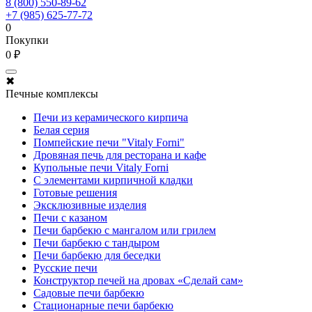
8 (800) 550-89-62
+7 (985) 625-77-72
0
Покупки
0 ₽
✖
Печные комплексы
Печи из керамического кирпича
Белая серия
Помпейские печи "Vitaly Forni"
Дровяная печь для ресторана и кафе
Купольные печи Vitaly Forni
С элементами кирпичной кладки
Готовые решения
Эксклюзивные изделия
Печи с казаном
Печи барбекю с мангалом или грилем
Печи барбекю с тандыром
Печи барбекю для беседки
Русские печи
Конструктор печей на дровах «Сделай сам»
Садовые печи барбекю
Стационарные печи барбекю