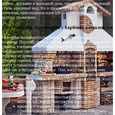
работе, друзьями в выходной день, придаст индивидуальный
стиль, красивый вид. Но и просто печи барбекю – это
отличная, оригинальная идея для тех, кто хочет питаться
вкусно, правильно.
Обустройство территории с барбекю-комплексом
Основная особенность барбекю – наличие открытого
пламени. Поэтому, прежде чем начинать строительство места
отдыха, учитывают несколько факторов, главный из которых –
соблюдение противопожарных мер. Постоянные барбекю, в
отличие от домашних каминов, очагов, предназначены для
готовки горячих блюд на улице (вне помещений). Но они
могут устанавливаться не только на площадке, но и под
навесом: в беседке, на веранде. Они могут быть угловыми,
фронтальными, островными в зависимости от пожеланий,
эксплуатации в будущем. В любом случае важно учесть, что:
площадка для установки фундамента
многофункционального комплекса из кирпича нужна
ровной, иметь поверхность из негорючих
материалов, как по контуру, так и в центре;
крыша изготавливается из негорючих
стройматериалов, в крайнем случае, их тщательно