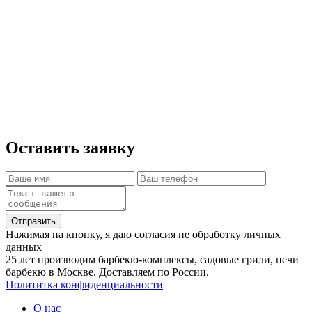
нескольких опорах и предназначены для
длительной эксплуатации мы рекомендуем
производить установку на единое жёсткое
основание(бетонная армированная плита).
При желании облицевать плиту плиткой или
камнем делать это разумнее до монтажа печи.
Оставить заявку
Отправить
Нажимая на кнопку, я даю согласия не обработку личных
данных
25 лет производим барбекю-комплексы, садовые грили, печи
барбекю в Москве. Доставляем по России.
Полититка конфиденциальности
О нас