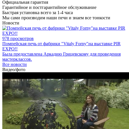
Официальная гарантия
Гарантийное и постгарантийное обслуживание
Быстрая установка всего за 1-4 часа
Мы сами производим наши печи и знаем все тонкости
Новости
978 просмотров
Помпейская печь от фабрики "Vitaly Forny"на выставке PIR
EXPO!!
Была предоставлена Аркадию Грицевскому для проведения
мастерклассов.
Все новости
Видео/фото