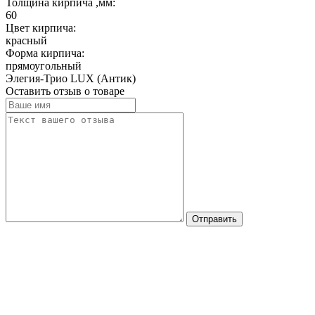
Толщина кирпича ,мм:
60
Цвет кирпича:
красный
Форма кирпича:
прямоугольный
Элегия-Трио LUX (Антик)
Оставить отзыв о товаре
Отправить
Стоимость сборки печи "Элегия-Трио Lux с
духовкой" на готовое основание 39000 рублей.
При установке печи под навес цена
дополнительных работ рассчитывается