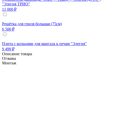
"Элегия ТРИО"
11 000 ₽
Решётка для гриля большая (75см)
6 500 ₽
Плита с кольцами для мангала к печам "Элегия"
9 499 ₽
Описание товара
Отзывы
Монтаж
Печь Элегия-Трио LUX с духовкой выполнена в
данном случае не из керамического кирпича как
обычно(керамический - это очень хороший,
качественный кирпич но изготовленный на
конвейере автоматическими линиями), а из
кирпича Ручной работы и состоит из трёх
независимых рабочих зон: одна часть
укомплектована мангалом из нержавеющей стали