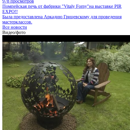
978 просмотров
Помпейская печь от фабрики "Vitaly Forny"на выставке PIR
EXPO!!
Была предоставлена Аркадию Грицевскому для проведения
мастерклассов.
Все новости
Видео/фото