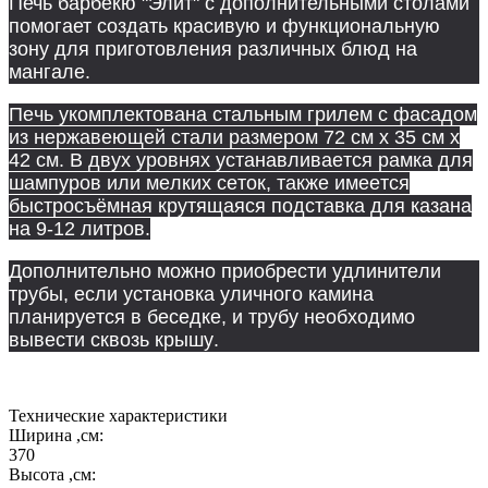
Печь барбекю "Элит" с дополнительными столами
помогает создать красивую и функциональную
зону для приготовления различных блюд на
мангале.
Печь укомплектована стальным грилем с фасадом
из нержавеющей стали
размером 72 см х 35 см х
42 см
. В двух уровнях устанавливается рамка для
шампуров или мелких сеток, также имеется
быстросъёмная крутящаяся подставка для казана
на 9-12 литров.
Дополнительно можно приобрести удлинители
трубы, если установка уличного камина
планируется в беседке, и трубу необходимо
вывести сквозь крышу.
Технические характеристики
Ширина ,см:
370
Высота ,см: