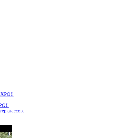
PO!!
терклассов.