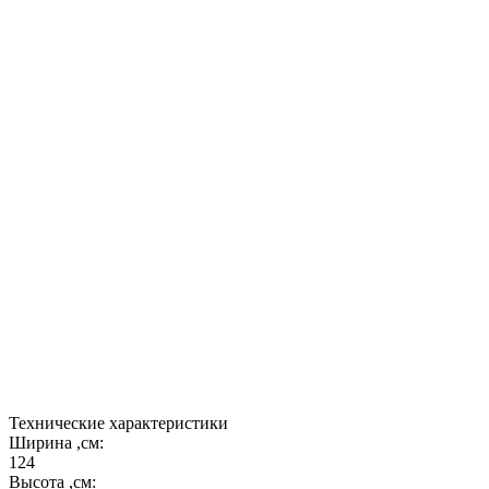
8. Ширина устья 40 см.
9. Дымосборник сечением 60 мм на 400 мм с
переходом на диаметр 200 мм.
10. Рабочая температура до 500 градусов цельсия.
11. Время разогрева 1-1,5 часа.
12. Гарантия на изделие 1 год.
13. Комплектуется двойной заслонкой из
нержавеющей стали с термометром.
14. Столешница из натурального камня.
15. Стальные надёжные опоры печи с большой
полкой.
Технические характеристики
Ширина ,см:
124
Высота ,см: