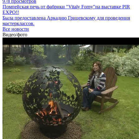
978 просмотров
Помпейская печь от фабрики "Vitaly Forny"на выставке PIR
EXPO!!
Была предоставлена Аркадию Грицевскому для проведения
мастерклассов.
Все новости
Видео/фото