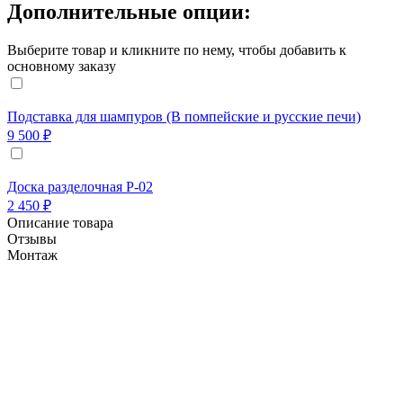
Дополнительные опции:
Выберите товар и кликните по нему, чтобы добавить к
основному заказу
Подставка для шампуров (В помпейские и русские печи)
9 500 ₽
Доска разделочная Р-02
2 450 ₽
Описание товара
Отзывы
Монтаж
Обновлённая версия популярной печи
"Маргарита-2". Изменён фасад и печь обложена
мозаикой в цветах российского флага.
Более удобная и надёжная установка дымохода.
1. Форма топки - помпейская печь.