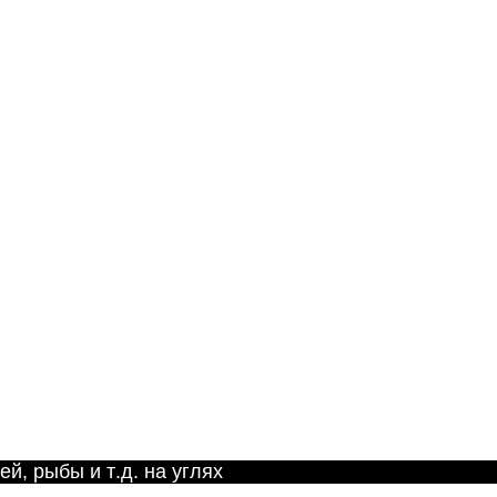
AISI 304.
й, рыбы и т.д. на углях