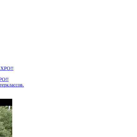
PO!!
терклассов.