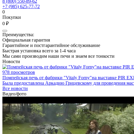
8 (800) 550-89-62
+7 (985) 625-77-72
0
Покупки
0 ₽
Преимущества:
Официальная гарантия
Гарантийное и постгарантийное обслуживание
Быстрая установка всего за 1-4 часа
Мы сами производим наши печи и знаем все тонкости
Новости
978 просмотров
Помпейская печь от фабрики "Vitaly Forny"на выставке PIR EX
Была предоставлена Аркадию Грицевскому для проведения мас
Все новости
Видео/фото