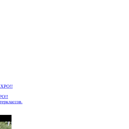
PO!!
терклассов.