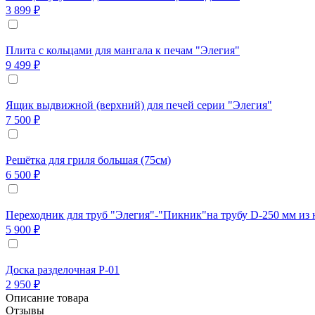
3 899 ₽
Плита с кольцами для мангала к печам "Элегия"
9 499 ₽
Ящик выдвижной (верхний) для печей серии "Элегия"
7 500 ₽
Решётка для гриля большая (75см)
6 500 ₽
Переходник для труб "Элегия"-"Пикник"на трубу D-250 мм из
5 900 ₽
Доска разделочная Р-01
2 950 ₽
Описание товара
Отзывы