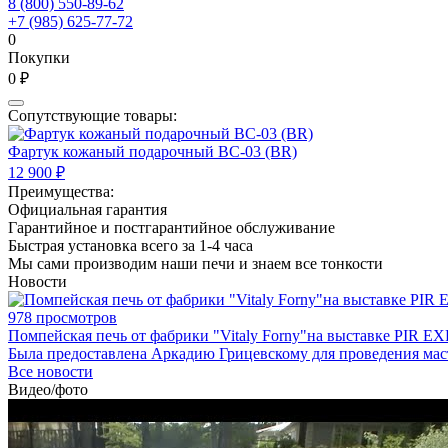
8 (800) 550-89-62
+7 (985) 625-77-72
0
Покупки
0 ₽
Сопутствующие товары:
Фартук кожаный подарочный BC-03 (BR)
12 900 ₽
Преимущества:
Официальная гарантия
Гарантийное и постгарантийное обслуживание
Быстрая установка всего за 1-4 часа
Мы сами производим наши печи и знаем все тонкости
Новости
978 просмотров
Помпейская печь от фабрики "Vitaly Forny"на выставке PIR EX
Была предоставлена Аркадию Грицевскому для проведения мас
Все новости
Видео/фото