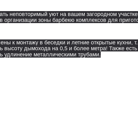
ать неповторимый уют на вашем загородном участке, 
тов организации зоны барбекю комплексов для приг
ены к монтажу в беседки и летние открытые кухни, 
 высоту дымохода на 0,5 и более метра! Также есть
ь удлинение металлическими трубами.
Печи "Элегия"
емнийорганической краской чёрного цвета. Также в 
ожению входят:
на 9-12 литров;
 между опор печи;
шницы 60 мм из прямоугольного кирпича