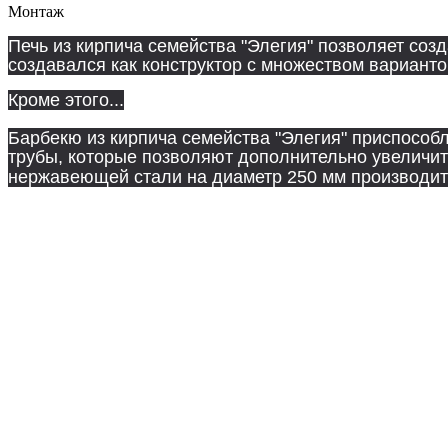
Монтаж
Печь из кирпича семейства "Элегия" позволяет созд
создавался как конструктор с множеством вариан
Кроме этого...
Барбекю из кирпича семейства "Элегия" приспособл
трубы, которые позволяют дополнительно увеличить
нержавеющей стали на диаметр 250 мм производит
из стали марки Ст3 и окрашиваются огнеупорной кр
шампуров и нержавеющих сеток.
В комплектацию печей "Элегия-Lux" по спецпредл
- Стальной усилитель дымохода;
- Мангал из нержавеющей стали;
- Поворотная быстросъёмная подставка под казан 
- Декоративный арочный элемент
Печи красного цвета с толщиной столе