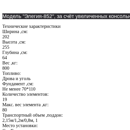
Под заказ возможно изготовление из коричневого и
Модель "Элегия-852", за счёт увеличенных консоль
Технические характеристики
Ширина ,см:
202
Высота ,см:
255
Глубина ,см:
64
Вес ,кг:
800
Топливо:
Дрова и уголь
Фундамент ,см:
Не менее 70*110
Количество элементов:
19
Макс. вес элемента ,кг:
80
Транспортный объем ,поддон:
2,15м/1,2м/0,8м, 1
Место установки: