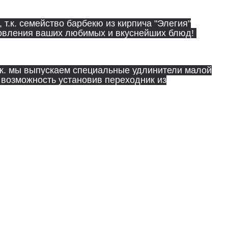
т.к. семейство барбекю из кирпича "Элегия"
отовления ваших любимых и вкуснейших блюд!
т.к. мы выпускаем специальные удлинители малой
 возможность установив переходник из
 в исполнении "Стандарт" комплектуются мангалом
комплект входит стальная рамка для укладки
 являются складской программой.