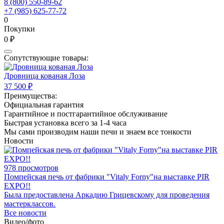
8 (800) 550-89-62
+7 (985) 625-77-72
0
Покупки
0 ₽
Сопутствующие товары:
Дровница кованая Лоза
37 500 ₽
Преимущества:
Официальная гарантия
Гарантийное и постгарантийное обслуживание
Быстрая установка всего за 1-4 часа
Мы сами производим наши печи и знаем все тонкости
Новости
978 просмотров
Помпейская печь от фабрики "Vitaly Forny"на выставке PIR
EXPO!!
Была предоставлена Аркадию Грицевскому для проведения
мастерклассов.
Все новости
Видео/фото