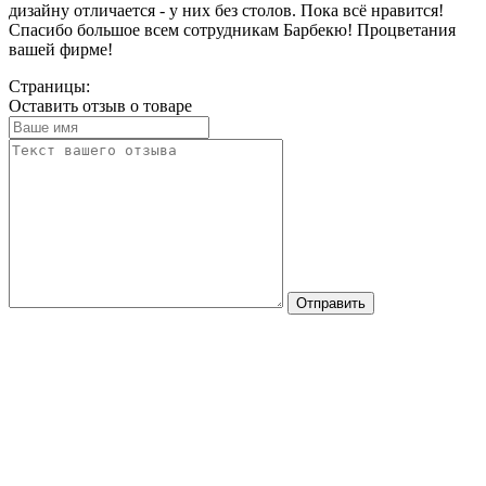
дизайну отличается - у них без столов. Пока всё нравится!
Спасибо большое всем сотрудникам Барбекю! Процветания
вашей фирме!
Страницы:
Оставить отзыв о товаре
Отправить
Стоимость сборки печи "Элегия-856" на готовое
основание 15000 рублей.
Разгрузка печи 800 рублей, перемещение по
участку 800 руб./10 метров,
монтаж удлинителей дымохода 2000 рублей/0,5