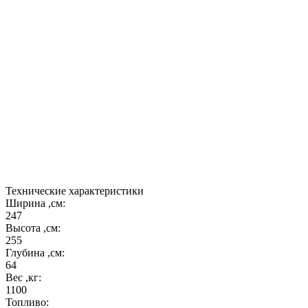
печи;
Печи красного цвета с толщиной столешницы 60
мм из прямоугольного кирпича являются
складской программой.
Под заказ возможно изготовление из коричневого
или бежевого кирпича или комбинированной
отделки.
Модель "Элегия-856" имеет полноценную
большую столешницу с полкой.
Технические характеристики
Ширина ,см:
247
Высота ,см:
255
Глубина ,см:
64
Вес ,кг:
1100
Топливо: