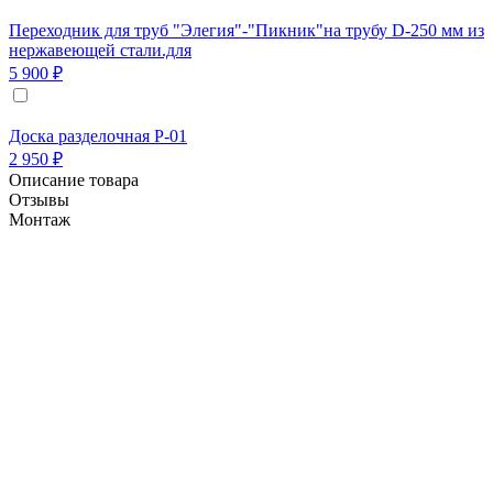
Переходник для труб "Элегия"-"Пикник"на трубу D-250 мм из
нержавеющей стали.для
5 900 ₽
Доска разделочная Р-01
2 950 ₽
Описание товара
Отзывы
Монтаж
Печь из кирпича семейства "Элегия" позволяет
создать неповторимый уют на вашем загородном
участке, т.к. семейство барбекю из кирпича
"Элегия" создавался как конструктор с
множеством вариантов организации зоны барбекю
комплексов для приготовления ваших любимых и
вкуснейших блюд!
Кроме этого...
Барбекю из кирпича семейства "Элегия"
приспособлены к монтажу в беседки и летние