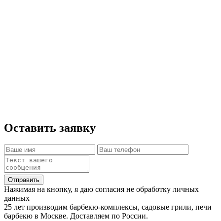
В зависимости от модели и навыков сборка
занимает 1-2 часа. Большие комплексы
собираются за 3-4 часа.
Так как печи имеют большой вес, стоят на
нескольких опорах и предназначены для
длительной эксплуатации мы рекомендуем
производить установку на единое жёсткое
основание(бетонная армированная плита).
Оставить заявку
Отправить
Нажимая на кнопку, я даю согласия не обработку личных
данных
25 лет производим барбекю-комплексы, садовые грили, печи
барбекю в Москве. Доставляем по России.