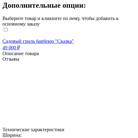
Дополнительные опции:
Выберите товар и кликните по нему, чтобы добавить к
основному заказу
Садовый гриль барбекю "Сказка"
49 000 ₽
Описание товара
Отзывы
Защитный чехол для барбекю
Предлагаем вам полезный аксессуар для ухода за
барбекю - защитный чехол, который убережёт
вашу печь от дождя и снега.
Данный чехол подходит к моделям Дачная,
Дачная-Кантри, Гурман-1, Сказка, Грация, Престиж
и Пикник.
Технические характеристики
Ширина: