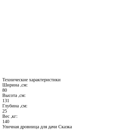
Материал: облегчённый армированный бетон;
Базовый цвет окраски дровницы: "слоновая кость".
Не боится осадков и перепада температур.
Не знаете что подарить дачнику или владельцу
загородного дома? Многофункциональная
дровница для камина,бани или печи "Сказка" -
стильный и нужный подарок,который украсит
любой интерьер и прослужит Вам долгие годы!
Технические характеристики
Ширина ,см:
80
Высота ,см:
131
Глубина ,см:
25
Вес ,кг:
140
Уличная дровница для дачи Сказка