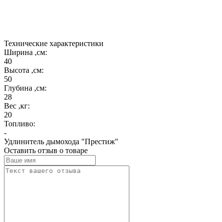
Кантри, Гурманы, Сказка и Престиж.
Нанесено 4 защитных слоя.
Технические характеристики
Ширина ,см:
40
Высота ,см:
50
Глубина ,см:
28
Вес ,кг:
20
Топливо:
-
Удлинитель дымохода "Престиж"
Оставить отзыв о товаре