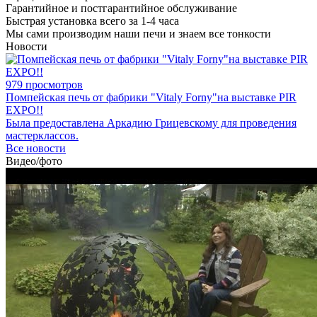
Гарантийное и постгарантийное обслуживание
Быстрая установка всего за 1-4 часа
Мы сами производим наши печи и знаем все тонкости
Новости
979 просмотров
Помпейская печь от фабрики "Vitaly Forny"на выставке PIR
EXPO!!
Была предоставлена Аркадию Грицевскому для проведения
мастерклассов.
Все новости
Видео/фото