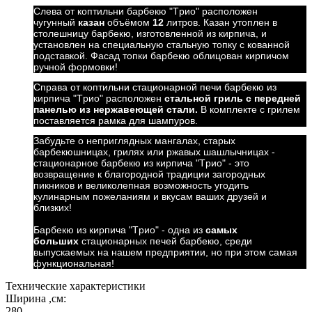
Слева от коптильни барбекю "Трио" расположен
чугунный
казан
объёмом
12
литров. Казан утоплен в
столешницу барбекю, изготовленной из кирпича, и
установлен на специальную стальную топку с кованной
подставкой. Фасад топки барбекю облицован кирпичом
ручной формовки!
Справа от коптильни стационарной печи барбекю из
кирпича "Трио" расположен
стальной гриль с передней
панелью из нержавеющей стали.
В комплекте с грилем
поставляется рамка для шампуров.
Забудьте о неприглядных мангалах, старых
барбекюшницах, грилях или ржавых шашлычницах -
стационарное барбекю из кирпича "Трио" - это
возвращение к благородной традиции загородных
пикников и великолепная возможность угодить
кулинарным пожеланиям и вкусам ваших друзей и
близких!
Барбекю из кирпича "Трио" - одна из
самых
больших
стационарных печей барбекю, среди
выпускаемых на нашем предприятии, но при этом самая
функциональная!
Технические характеристики
Ширина ,см:
280