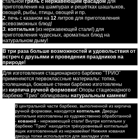
стальной
гриль с нержавеющим фасадом
для
приготовления на шампурах и решётках шашлыков,
овощей, рыбы, птицы, овощей и пр.
2.
печь с казаном на
12
литров для приготовления
всевозможных блюд!
3.
коптильня
(из нержавеющей стали!) для
приготовления чудесных, ароматных блюд на
натуральном дыму!
В три раза больше возможностей и удовольствия от
встреч с друзьями и проведения праздников на
природе!
Для изготовления стационарного барбекю "ТРИО"
применяются первоклассные материалы: топка,
столешница, боковые стенки барбекю изготовлены
из
кирпича ручной формовки
! Опоры стационарного
барбекю "Трио" облицованы
натуральным камнем
!
В центральной части барбекю, выполненной из кирпича
ручной формовки, находится
коптильня
. Дверцы
коптильни изготовлены из художественно обработанной
-
кованой
- нержавеющей стали! Внутри коптильни у
барбекю "Трио" находится трёхуровневый коптильный
ящик изготовленный из нержавейки! Нижняя кованая
дверца топки используется для закладки угля.