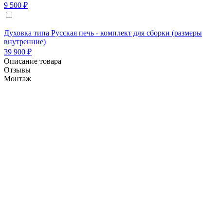
9 500 ₽
Духовка типа Русская печь - комплект для сборки (размеры
внутренние)
39 900 ₽
Описание товара
Отзывы
Монтаж
Цвет мозаики шоколадный.
Печь помпейская "Матрёна-Lux-2" поставляется в
максимальной заводской готовности и состоит из
четырёх основных частей:
1. Несущая плита со столешницей, утеплителем и