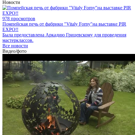
Новости
978 просмотров
Помпейская печь от фабрики "Vitaly Forny"на выставке PIR
EXPO!!
Была предоставлена Аркадию Грицевскому для проведения
мастерклассов.
Все новости
Видео/фото