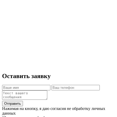
ней плитами пода. Плита крепится к опорам в
четырёх местах саморезами. Затем
устанавливается огнеупорный купол и сверху
плотно укладывается огнеупорный
теплоизоляционный материал. Сверху на клей
устанавливается внешний купол с отделкой и
мозаикой. Далее устанавливается кованый фасад
и крепится тремя саморезами с декоративными
головками. Внешний шов между куполом и
несущей плитой герметизируется прилагаемым
составом. Устанавливается дымоход и заслонка.
Время сборки ориентировочно 30 минут.
Оставить заявку
Отправить
Нажимая на кнопку, я даю согласия не обработку личных
данных