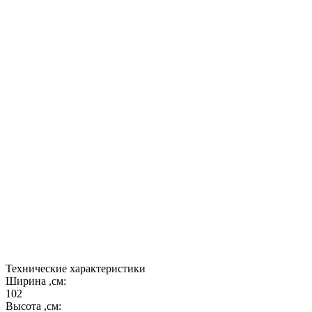
покраски - 20000 рублей.
Печи с литерой "2" имеют следующие отличия от
первой серии:
- основание печи из "тёплого" камня с
дополнительным утеплением;
- наличие столика с покрытием под старую доску;
- увеличенное до 25 см в высоту входное
отверстие позволяет использовать чугунок на 8
литров;
- дымоход сечением 150 мм.
Технические характеристики
Ширина ,см:
102
Высота ,см: