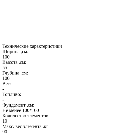
6.Труба из нержавеющей стали диаметром 150 мм.
7.
В комплекте двойная заслонка из нержавеющей
стали с термометром.
8. Подовая плита шамотная.
Технические характеристики
Ширина ,см:
100
Высота ,см:
55
Глубина ,см:
100
Вес:
-
Топливо:
-
Фундамент ,см:
Не менее 100*100
Количество элементов:
10
Макс. вес элемента ,кг:
90