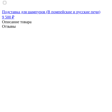
Подставка для шампуров (В помпейские и русские печи)
9 500 ₽
Описание товара
Отзывы
1. Помпейская (подовая) печь "Матрёна-LUX" от
фабрики "Vitaly Forni" имеет эксклюзивную отделку
внешнего купола разноцветной мозаикой
и не
боится перепадов температуры и осадков.
2. Фасад выполнен из кованной стали марки Ст-3,
окрашен и запатинирован что придаёт печи
практичность и шикарный внешний вид.
3. Трёхслойная теплоизоляция
- минимум потерь,
протопил и пользуйся!
4. Не требуют досушивания и полностью готовы к
работе.
5. Рабочая температура до 400 Градусов цельсия.