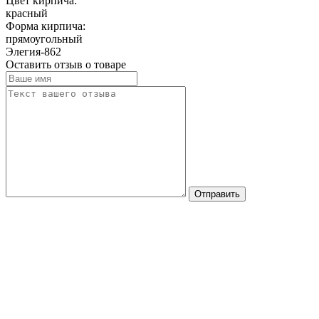
Цвет кирпича:
красный
Форма кирпича:
прямоугольный
Элегия-862
Оставить отзыв о товаре
Отправить
Стоимость сборки печи "Элегия-862" на готовое
основание 18000 рублей.
Разгрузка печи 800 рублей, перемещение по
участку 800 руб./10 метров,
монтаж удлинителей дымохода 2000 рублей/0,5
метра.