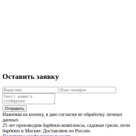
В зависимости от модели и навыков сборка
занимает 1-2 часа. Большие комплексы
собираются за 3-4 часа.
Так как печи имеют большой вес, стоят на
нескольких опорах и предназначены для
длительной эксплуатации мы рекомендуем
производить установку на единое жёсткое
основание(бетонная армированная плита).
Оставить заявку
Отправить
Нажимая на кнопку, я даю согласия не обработку личных
данных
25 лет производим барбекю-комплексы, садовые грили, печи
барбекю в Москве. Доставляем по России.