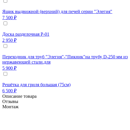
Ящик выдвижной (верхний) для печей серии "Элегия"
7 500 ₽
Доска разделочная Р-01
2 950 ₽
Переходник для труб "Элегия"-"Пикник"на трубу D-250 мм из
нержавеющей стали.для
5 900 ₽
Решётка для гриля большая (75см)
6 500 ₽
Описание товара
Отзывы
Монтаж
Печь из кирпича семейства "Элегия" позволяет
создать неповторимый уют на вашем загородном
участке, т.к. семейство барбекю из кирпича