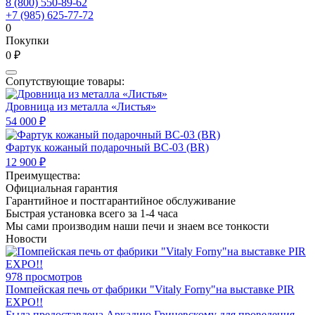
8 (800) 550-89-62
+7 (985) 625-77-72
0
Покупки
0 ₽
Сопутствующие товары:
Дровница из металла «Листья»
54 000 ₽
Фартук кожаный подарочный BC-03 (BR)
12 900 ₽
Преимущества:
Официальная гарантия
Гарантийное и постгарантийное обслуживание
Быстрая установка всего за 1-4 часа
Мы сами производим наши печи и знаем все тонкости
Новости
978 просмотров
Помпейская печь от фабрики "Vitaly Forny"на выставке PIR
EXPO!!
Была предоставлена Аркадию Грицевскому для проведения