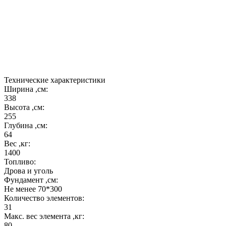
большую столешницу с полкой слева от печи и
такую же большую с мойкой из нержавеющей
стали справа.
Под заказ возможно изготовление из коричневого
или бежевого кирпича или комбинированной
отделки.
Технические характеристики
Ширина ,см:
338
Высота ,см:
255
Глубина ,см:
64
Вес ,кг:
1400
Топливо:
Дрова и уголь
Фундамент ,см:
Не менее 70*300
Количество элементов:
31
Макс. вес элемента ,кг:
80