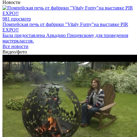
Новости
981 просмотр
Помпейская печь от фабрики "Vitaly Forny"на выставке PIR
EXPO!!
Была предоставлена Аркадию Грицевскому для проведения
мастерклассов.
Все новости
Видео/фото