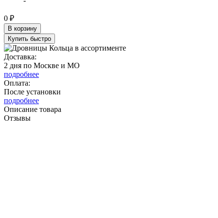
-
0 ₽
В корзину
Купить быстро
Доставка:
2 дня по Москве и МО
подробнее
Оплата:
После установки
подробнее
Описание товара
Отзывы
Предлагаем Вам оригинальный и нужный подарок
каждому дачнику,садоводу и владельцу
загородного дома! Если у вас есть камин,печь или
барбекю, то у вас наверняка возникал жизненный
вопрос: где же хранить дрова для растопки?
Неужели складывать их неопрятной охапкой на
полу? Конечно же нет! Ведь теперь у вас
появилась прекрасная возможность купить
дровницу для дома и с её помощью организовать