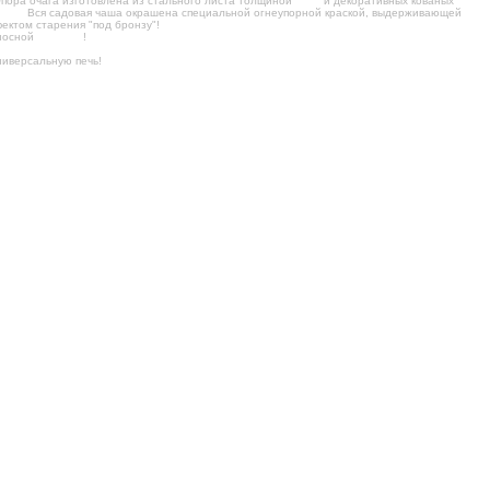
Опора очага изготовлена из стального листа толщиной
4
мм
и декоративных кованых
6
мм!
Вся садовая чаша окрашена специальной огнеупорной краской, выдерживающей
ектом старения "под бронзу"!
еносной
МАНГАЛ
!
ниверсальную печь!