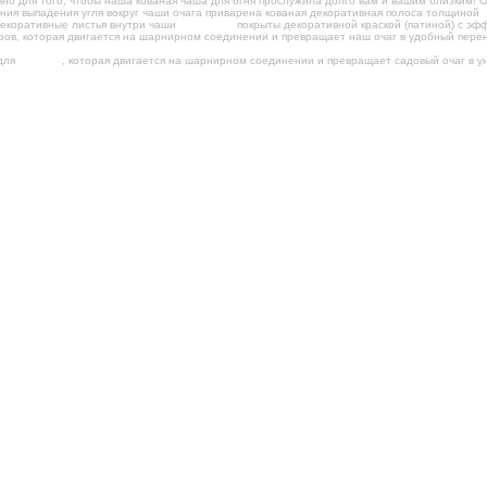
чно для того, чтобы наша кованая чаша для огня прослужила долго вам и вашим близким! 
ения выпадения угля вокруг чаши очага приварена кованая декоративная полоса толщиной
декоративные листья внутри чаши
ВРУЧНУЮ
покрыты декоративной краской (патиной) с эфф
ров, которая двигается на шарнирном соединении и превращает наш очаг в удобный пер
 для
КАЗАНА
, которая двигается на шарнирном соединении и превращает садовый очаг в у
ъёмная подставка для КАЗАНА
 C)
том старения цветом "под бронзу"