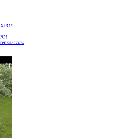
PO!!
терклассов.