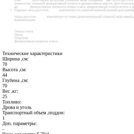
Очаг
Б 70/4
изготовлен на основе стальной чаши толщиной
4
мм! Этого достато
элементов: стальной декоративной полосы и декоративных цветов. Для огранич
до
750º C!
Декоративные элементы опоры очага, декоративный ограничитель и 
Садовая чаша для огня
Б 70/4
комплектуется съёмной кованой рамкой для шампу
НО ЭТО ЕЩЁ НЕ ВСЁ!
Чаша для огня
Б 70/4
комплектуется также дополнительной съёмной подставкой
Комплектация:
кованая съёмная рамка для шампуров (или решёток-гриль) и с
Опоры очага:
изготовлена из кованых стальных элементов
Чаша:
изготовлена из стального листа толщиной 4 мм
Покраска:
специальная огнеупорная краска (выдерживает температуру до 750º
Декоративная покраска очага:
ВРУЧНУЮ
нанесена декоративная патина с эффек
Сделано в РОССИИ
Технические характеристики
Ширина ,см:
70
Высота ,см:
44
Глубина ,см:
70
Вес ,кг:
25
Топливо:
Дрова и уголь
Транспортный объем ,поддон:
1
Доп. параметры:
-