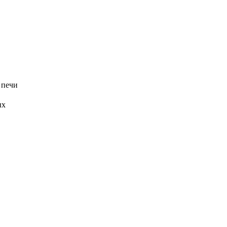
 печи
ых