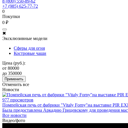
8 (800) 550-89-62
+7 (985) 625-77-72
0
Покупки
0 ₽
✖
Эксклюзивные модели
Сферы для огня
Костровые чаши
Цена (руб.):
от
80000
до
350000
Применить
Отменить все
Новости
977 просмотров
Помпейская печь от фабрики "Vitaly Forny"на выставке PIR EX
Была предоставлена Аркадию Грицевскому для проведения мас
Все новости
Видео/фото